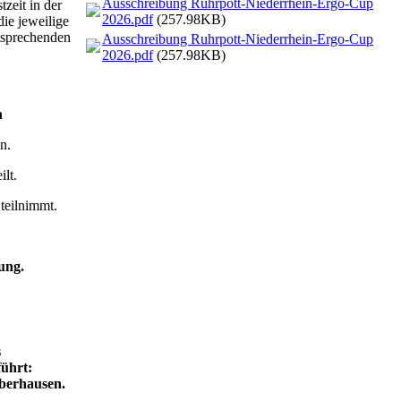
Ausschreibung Ruhrpott-Niederrhein-Ergo-Cup
zeit in der
2026.pdf
(257.98KB)
die jeweilige
ntsprechenden
Ausschreibung Ruhrpott-Niederrhein-Ergo-Cup
2026.pdf
(257.98KB)
n
n.
lt.
 teilnimmt.
ung.
s
ührt:
Oberhausen.