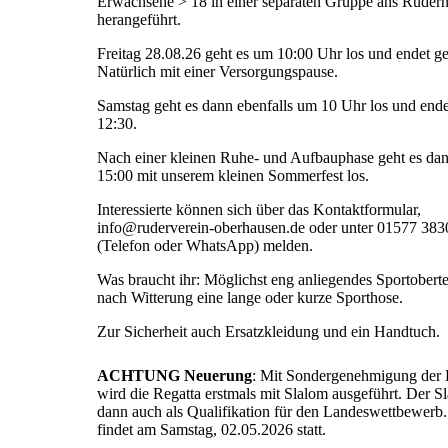
Erwachsene > 18 in einer separaten Gruppe ans Ruder
herangeführt.
Freitag 28.08.26 geht es um 10:00 Uhr los und endet g
Natürlich mit einer Versorgungspause.
Samstag geht es dann ebenfalls um 10 Uhr los und end
12:30.
Nach einer kleinen Ruhe- und Aufbauphase geht es da
15:00 mit unserem kleinen Sommerfest los.
Interessierte können sich über das Kontaktformular,
info@ruderverein-oberhausen.de oder unter 01577 38
(Telefon oder WhatsApp) melden.
Was braucht ihr: Möglichst eng anliegendes Sportoberte
nach Witterung eine lange oder kurze Sporthose.
Zur Sicherheit auch Ersatzkleidung und ein Handtuch.
ACHTUNG Neuerung
: Mit Sondergenehmigung de
wird die Regatta erstmals mit Slalom ausgeführt. Der Sl
dann auch als Qualifikation für den Landeswettbewerb.
findet am Samstag, 02.05.2026 statt.