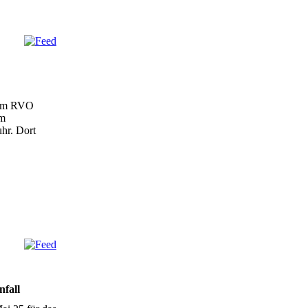
 am RVO
em
hr. Dort
nfall