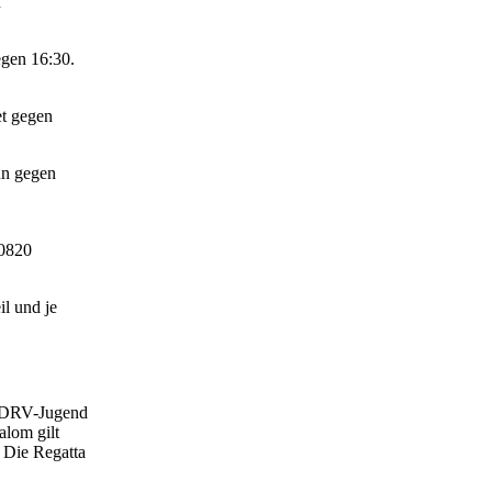
n
egen 16:30.
et gegen
nn gegen
30820
il und je
r DRV-Jugend
alom gilt
 Die Regatta