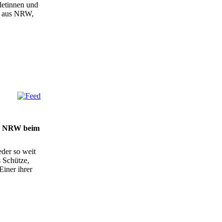
letinnen und
2 aus NRW,
am NRW beim
der so weit
s Schütze,
iner ihrer