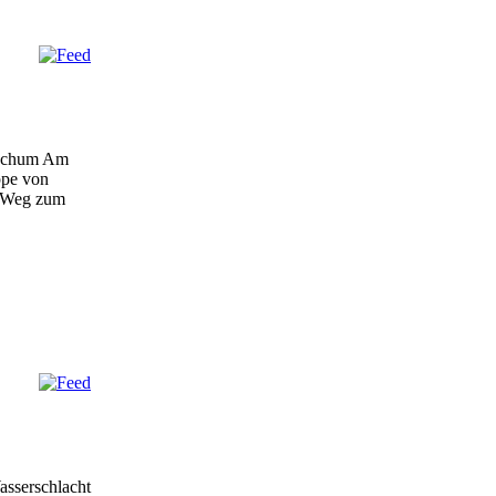
Bochum Am
ppe von
n Weg zum
asserschlacht