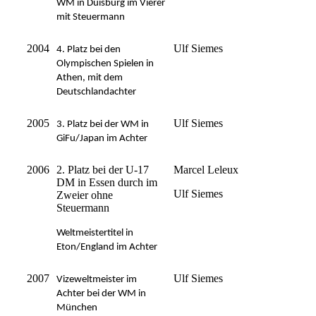
WM in Duisburg im Vierer
mit Steuermann
2004
Ulf Siemes
4. Platz bei den
Olympischen Spielen in
Athen, mit dem
Deutschlandachter
2005
Ulf Siemes
3. Platz bei der WM in
GiFu/Japan im Achter
2006
2. Platz bei der U-17
Marcel Leleux
DM in Essen durch im
Ulf Siemes
Zweier ohne
Steuermann
Weltmeistertitel in
Eton/England im Achter
2007
Ulf Siemes
Vizeweltmeister im
Achter bei der WM in
München