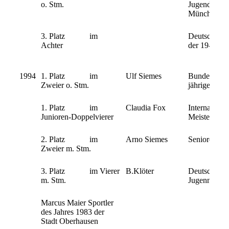
o. Stm.
Jugendmeiste
München
3. Platz im
Deutsche Me
Achter
der 19-23-jä
1994
1. Platz im
Ulf Siemes
Bundesentsc
Zweier o. Stm.
jährigen Jun
1. Platz im
Claudia Fox
Internationa
Junioren-Doppelvierer
Meisterschaf
2. Platz im
Arno Siemes
Senioren B 
Zweier m. Stm.
3. Platz im Vierer
B.Klöter
Deutsche
m. Stm.
Jugenmeiste
Marcus Maier Sportler
des Jahres 1983 der
Stadt Oberhausen