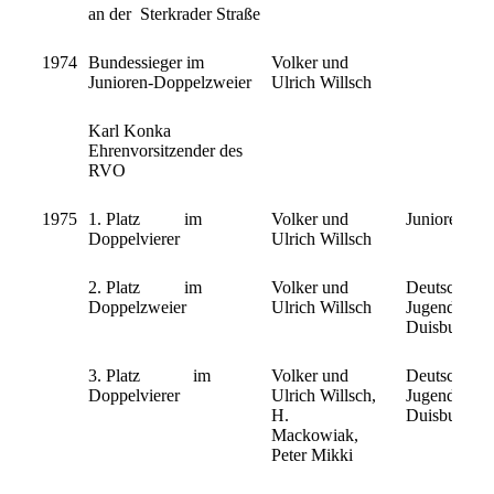
an der Sterkrader Straße
1974
Bundessieger im
Volker und
Junioren-Doppelzweier
Ulrich Willsch
Karl Konka
Ehrenvorsitzender des
RVO
1975
1. Platz im
Volker und
Junioren Lä
Doppelvierer
Ulrich Willsch
2. Platz im
Volker und
Deutsche
Doppelzweier
Ulrich Willsch
Jugendmeiste
Duisburg
3. Platz im
Volker und
Deutsche
Doppelvierer
Ulrich Willsch,
Jugendmeist
H.
Duisburg
Mackowiak,
Peter Mikki