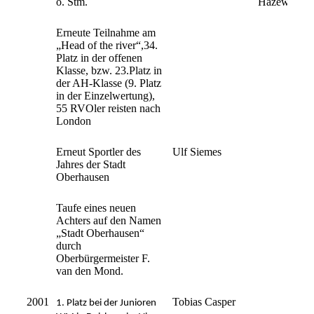
o. Stm.
Hazewinkel/
Erneute Teilnahme am
„Head of the river“,34.
Platz in der offenen
Klasse, bzw. 23.Platz in
der AH-Klasse (9. Platz
in der Einzelwertung),
55 RVOler reisten nach
London
Erneut Sportler des
Ulf Siemes
Jahres der Stadt
Oberhausen
Taufe eines neuen
Achters auf den Namen
„Stadt Oberhausen“
durch
Oberbürgermeister F.
van den Mond.
2001
Tobias Casper
1. Platz bei der Junioren