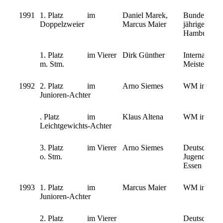
1991
1. Platz im
Daniel Marek,
Bundesentsc
Doppelzweier
Marcus Maier
jährigen Jun
Hamburg
1. Platz im Vierer
Dirk Günther
Internationa
m. Stm.
Meisterschaf
1992
2. Platz im
Arno Siemes
WM in Mont
Junioren-Achter
. Platz im
Klaus Altena
WM in Mont
Leichtgewichts-Achter
3. Platz im Vierer
Arno Siemes
Deutsche
o. Stm.
Jugendmeiste
Essen
1993
1. Platz im
Marcus Maier
WM in Oslo
Junioren-Achter
2. Platz im Vierer
Deutsche