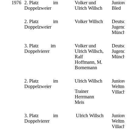
1976
2. Platz im
Volker und
Junioren Lä
Doppelzweier
Ulrich Willsch
Bled
2. Platz im
Volker Willsch
Deutsche
Doppelzweier
Jugendmeist
München
3. Platz im
Volker und
Deutsche
Doppelvierer
Ulrich Willsch,
Jugendmeiste
Ralf
München
Hoffmann, M.
Bornemann
2. Platz im
Ulrich Willsch
Junioren-
Doppelzweier
Weltmeisters
Trainer
Villach/Öste
Herrmann
Meis
3. Platz im
Ulrich Willsch
Junioren-
Doppelvierer
Weltmeisters
Villach/Öste