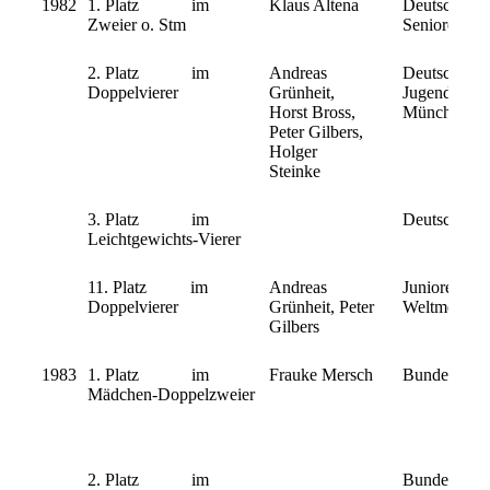
1982
1. Platz im
Klaus Altena
Deutsche
Zweier o. Stm
Seniorenmeis
2. Platz im
Andreas
Deutsche
Doppelvierer
Grünheit,
Jugendmeiste
Horst Bross,
München
Peter Gilbers,
Holger
Steinke
3. Platz im
Deutsche Me
Leichtgewichts-Vierer
11. Platz im
Andreas
Junioren
Doppelvierer
Grünheit, Peter
Weltmeisters
Gilbers
1983
1. Platz im
Frauke Mersch
Bundeswett
Mädchen-Doppelzweier
2. Platz im
Bundeswett