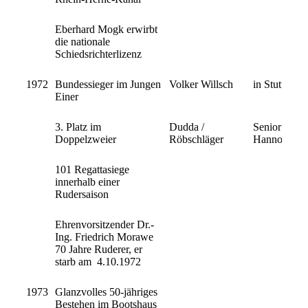
Eberhard Mogk erwirbt
die nationale
Schiedsrichterlizenz
1972
Bundessieger im Jungen
Volker Willsch
in Stuttgart
Einer
3. Platz im
Dudda /
Senior B-Mei
Doppelzweier
Röbschläger
Hannover
101 Regattasiege
innerhalb einer
Rudersaison
Ehrenvorsitzender Dr.-
Ing. Friedrich Morawe
70 Jahre Ruderer, er
starb am 4.10.1972
1973
Glanzvolles 50-jähriges
Bestehen im Bootshaus