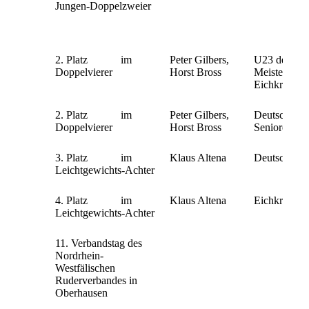
Jungen-Doppelzweier
2. Platz im
Peter Gilbers,
U23 deutsc
Doppelvierer
Horst Bross
Meisterschaf
Eichkranz
2. Platz im
Peter Gilbers,
Deutsche
Doppelvierer
Horst Bross
Seniorenmeis
3. Platz im
Klaus Altena
Deutsche Me
Leichtgewichts-Achter
4. Platz im
Klaus Altena
Eichkranzre
Leichtgewichts-Achter
11. Verbandstag des
Nordrhein-
Westfälischen
Ruderverbandes in
Oberhausen