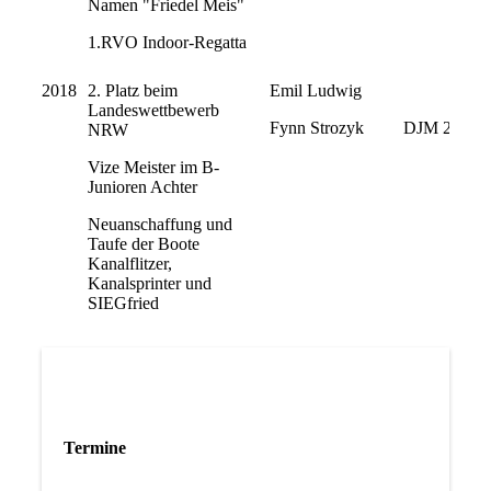
Namen "Friedel Meis"
1.RVO Indoor-Regatta
2018
2. Platz beim
Emil Ludwig
Landeswettbewerb
Fynn Strozyk
DJM 2018 i
NRW
Vize Meister im B-
Junioren Achter
Neuanschaffung und
Taufe der Boote
Kanalflitzer,
Kanalsprinter und
SIEGfried
Termine