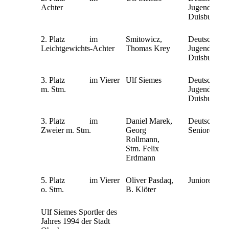
Achter
Jugendmeiste
Duisburg
2. Platz im
Smitowicz,
Deutsche
Leichtgewichts-Achter
Thomas Krey
Jugendmeiste
Duisburg
3. Platz im Vierer
Ulf Siemes
Deutsche
m. Stm.
Jugendmeiste
Duisburg
3. Platz im
Daniel Marek,
Deutsche Mei
Zweier m. Stm.
Georg
Senioren B 
Rollmann,
Stm. Felix
Erdmann
5. Platz im Vierer
Oliver Pasdaq,
Juniorenwelt
o. Stm.
B. Klöter
Ulf Siemes Sportler des
Jahres 1994 der Stadt