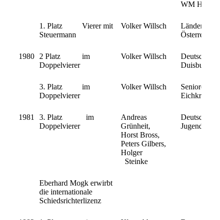
WM Hazewin
1. Platz Vierer mit
Volker Willsch
Länderkamp
Steuermann
Österreich
1980
2 Platz im
Volker Willsch
Deutsche Mei
Doppelvierer
Duisburg
3. Platz im
Volker Willsch
Senioren B-M
Doppelvierer
Eichkranzren
1981
3. Platz im
Andreas
Deutsche
Doppelvierer
Grünheit,
Jugendmeist
Horst Bross,
Peters Gilbers,
Holger
Steinke
Eberhard Mogk erwirbt
die internationale
Schiedsrichterlizenz