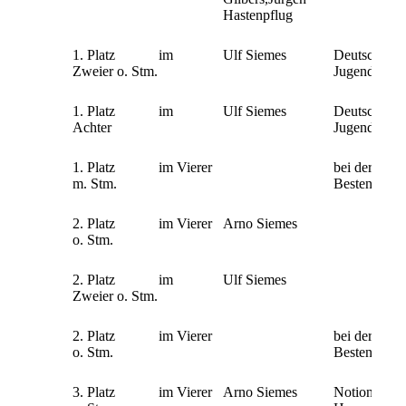
Hastenpflug
1. Platz im
Ulf Siemes
Deutsche
Zweier o. Stm.
Jugendmeist
1. Platz im
Ulf Siemes
Deutsche
Achter
Jugendmeist
1. Platz im Vierer
bei der Mast
m. Stm.
Bestenermit
2. Platz im Vierer
Arno Siemes
o. Stm.
2. Platz im
Ulf Siemes
Zweier o. Stm.
2. Platz im Vierer
bei der Mast
o. Stm.
Bestenermit
3. Platz im Vierer
Arno Siemes
Notions Cu