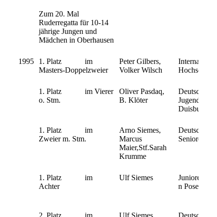
Zum 20. Mal
Ruderregatta für 10-14
jährige Jungen und
Mädchen in Oberhausen
1995
1. Platz im
Peter Gilbers,
Internationa
Masters-Doppelzweier
Volker Wilsch
Hochschulme
1. Platz im Vierer
Oliver Pasdaq,
Deutsche
o. Stm.
B. Klöter
Jugendmeiste
Duisburg
1. Platz im
Arno Siemes,
Deutsche Mei
Zweier m. Stm.
Marcus
Senioren B 
Maier,Stf.Sarah
Krumme
1. Platz im
Ulf Siemes
Juniorenwelt
Achter
n Posen/Pol
2. Platz im
Ulf Siemes
Deutsche