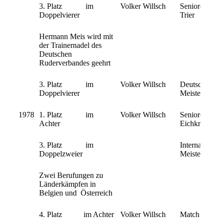
3. Platz im
Volker Willsch
Senioren B-M
Doppelvierer
Trier
Hermann Meis wird mit
der Trainernadel des
Deutschen
Ruderverbandes geehrt
3. Platz im
Volker Willsch
Deutsche Se
Doppelvierer
Meisterschaft
1978
1. Platz im
Volker Willsch
Senioren B-M
Achter
Eichkranzsi
3. Platz im
Internationa
Doppelzweier
Meisterschaf
Zwei Berufungen zu
Länderkämpfen in
Belgien und Österreich
4. Platz im Achter
Volker Willsch
Match de Se