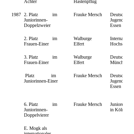
Achter
Hastenpflug
1987
2. Platz im
Frauke Mersch
Deutsche
Juniorinnen-
Jugendmeiste
Doppelzweier
Essen
2. Platz im
Walburge
Internationa
Frauen-Einer
Elfert
Hochschulme
3. Platz im
Walburge
Deutsche Mei
Frauen-Einer
Elfert
München
Platz im
Frauke Mersch
Deutsche
Juniorinnen-Einer
Jugendmeiste
Essen
6. Platz im
Frauke Mersch
Junioren Wel
Juniorinnen-
in Köln
Doppelvierer
E. Mogk als
internationaler