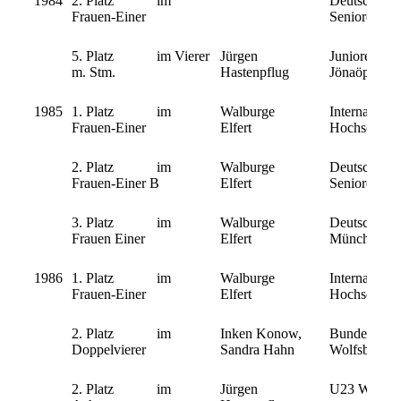
1984
2. Platz im
Deutsche
Frauen-Einer
Seniorenmeis
5. Platz im Vierer
Jürgen
Junioren-W
m. Stm.
Hastenpflug
Jönaöping/
1985
1. Platz im
Walburge
Internationa
Frauen-Einer
Elfert
Hochschulme
2. Platz im
Walburge
Deutsche
Frauen-Einer B
Elfert
Seniorenmeis
3. Platz im
Walburge
Deutsche Mei
Frauen Einer
Elfert
München
1986
1. Platz im
Walburge
Internationa
Frauen-Einer
Elfert
Hochschulme
2. Platz im
Inken Konow,
Bundesentsc
Doppelvierer
Sandra Hahn
Wolfsburg
2. Platz im
Jürgen
U23 WM in