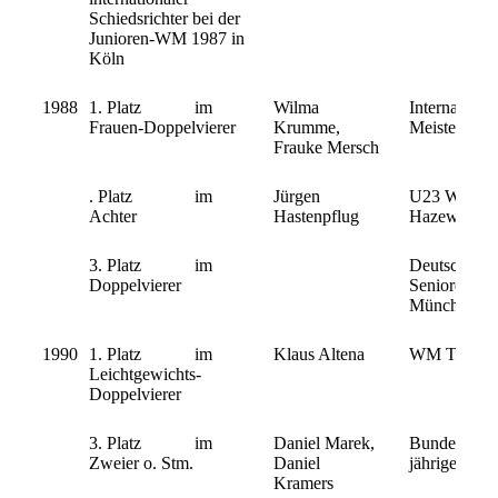
Schiedsrichter bei der
Junioren-WM 1987 in
Köln
1988
1. Platz im
Wilma
Internationa
Frauen-Doppelvierer
Krumme,
Meisterschaf
Frauke Mersch
. Platz im
Jürgen
U23 WM in
Achter
Hastenpflug
Hazewinkel/
3. Platz im
Deutsche
Doppelvierer
Seniorenmeis
München
1990
1. Platz im
Klaus Altena
WM Tasmani
Leichtgewichts-
Doppelvierer
3. Platz im
Daniel Marek,
Bundesentsc
Zweier o. Stm.
Daniel
jährigen Jun
Kramers