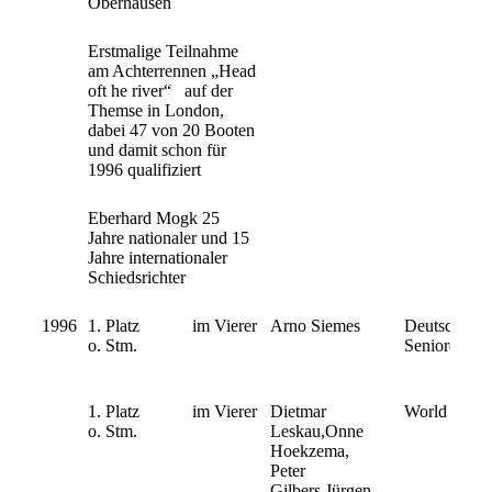
Oberhausen
Erstmalige Teilnahme
am Achterrennen „Head
oft he river“ auf der
Themse in London,
dabei 47 von 20 Booten
und damit schon für
1996 qualifiziert
Eberhard Mogk 25
Jahre nationaler und 15
Jahre internationaler
Schiedsrichter
1996
1. Platz im Vierer
Arno Siemes
Deutsche Mei
o. Stm.
Senioren B 
1. Platz im Vierer
Dietmar
World Maste
o. Stm.
Leskau,Onne
Hoekzema,
Peter
Gilbers,Jürgen