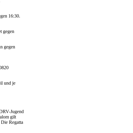
n
egen 16:30.
et gegen
nn gegen
30820
il und je
r DRV-Jugend
alom gilt
 Die Regatta