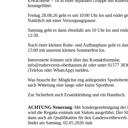
Erwachsene > 18 in einer separaten Gruppe ans Ruder
herangeführt.
Freitag 28.08.26 geht es um 10:00 Uhr los und endet g
Natürlich mit einer Versorgungspause.
Samstag geht es dann ebenfalls um 10 Uhr los und end
12:30.
Nach einer kleinen Ruhe- und Aufbauphase geht es da
15:00 mit unserem kleinen Sommerfest los.
Interessierte können sich über das Kontaktformular,
info@ruderverein-oberhausen.de oder unter 01577 38
(Telefon oder WhatsApp) melden.
Was braucht ihr: Möglichst eng anliegendes Sportoberte
nach Witterung eine lange oder kurze Sporthose.
Zur Sicherheit auch Ersatzkleidung und ein Handtuch.
ACHTUNG Neuerung
: Mit Sondergenehmigung de
wird die Regatta erstmals mit Slalom ausgeführt. Der Sl
dann auch als Qualifikation für den Landeswettbewerb.
findet am Samstag, 02.05.2026 statt.