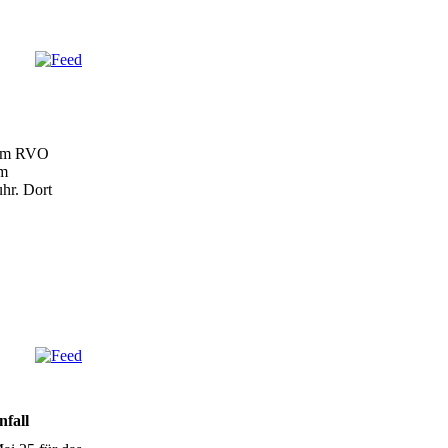
 am RVO
em
hr. Dort
nfall