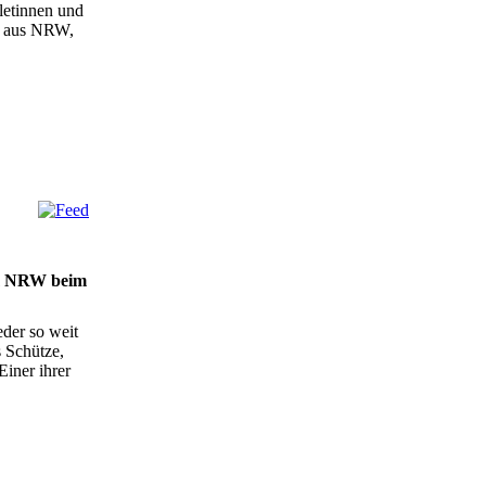
letinnen und
2 aus NRW,
am NRW beim
der so weit
s Schütze,
iner ihrer