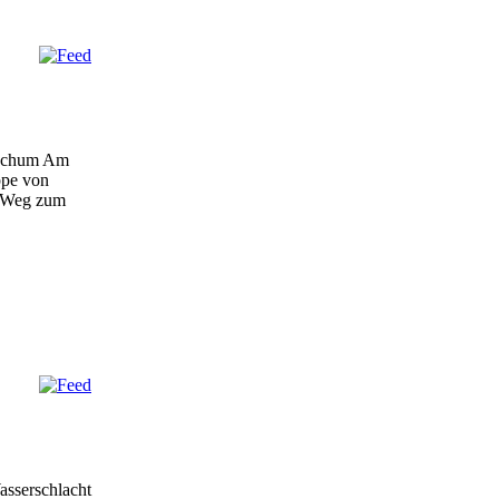
Bochum Am
ppe von
n Weg zum
asserschlacht