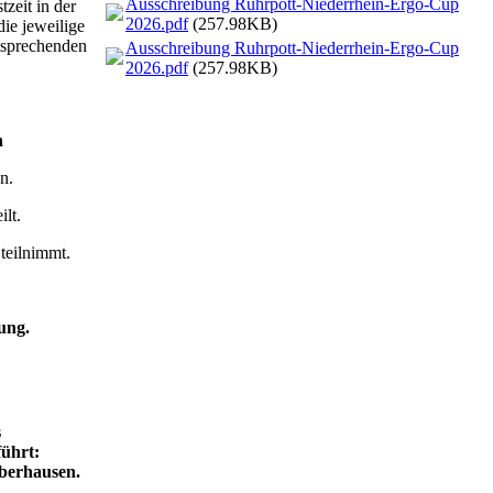
Ausschreibung Ruhrpott-Niederrhein-Ergo-Cup
zeit in der
2026.pdf
(257.98KB)
die jeweilige
ntsprechenden
Ausschreibung Ruhrpott-Niederrhein-Ergo-Cup
2026.pdf
(257.98KB)
n
n.
lt.
 teilnimmt.
ung.
s
ührt:
Oberhausen.