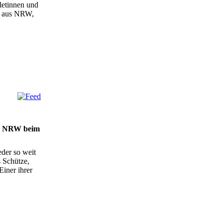
letinnen und
2 aus NRW,
am NRW beim
der so weit
s Schütze,
iner ihrer