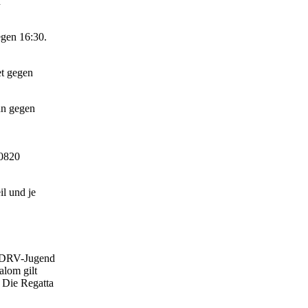
n
egen 16:30.
et gegen
nn gegen
30820
il und je
r DRV-Jugend
alom gilt
 Die Regatta