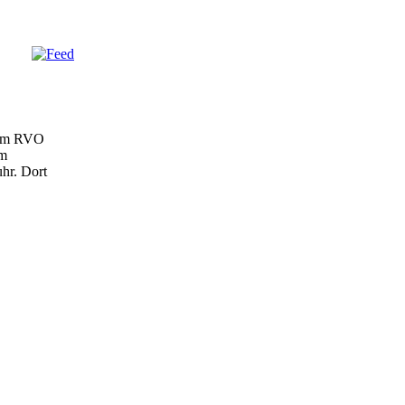
 am RVO
em
hr. Dort