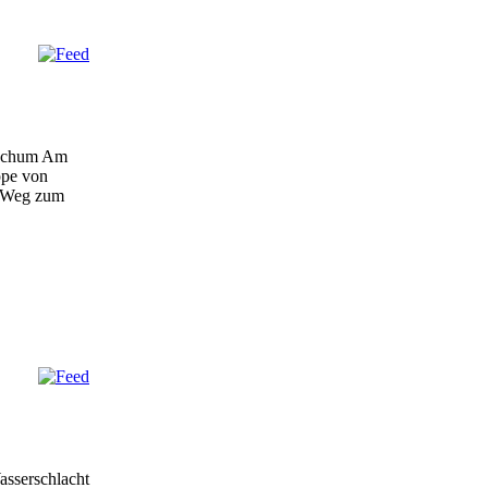
Bochum Am
ppe von
n Weg zum
asserschlacht