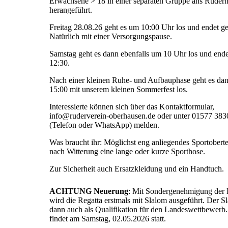
Erwachsene > 18 in einer separaten Gruppe ans Ruder
herangeführt.
Freitag 28.08.26 geht es um 10:00 Uhr los und endet g
Natürlich mit einer Versorgungspause.
Samstag geht es dann ebenfalls um 10 Uhr los und end
12:30.
Nach einer kleinen Ruhe- und Aufbauphase geht es da
15:00 mit unserem kleinen Sommerfest los.
Interessierte können sich über das Kontaktformular,
info@ruderverein-oberhausen.de oder unter 01577 38
(Telefon oder WhatsApp) melden.
Was braucht ihr: Möglichst eng anliegendes Sportoberte
nach Witterung eine lange oder kurze Sporthose.
Zur Sicherheit auch Ersatzkleidung und ein Handtuch.
ACHTUNG Neuerung
: Mit Sondergenehmigung de
wird die Regatta erstmals mit Slalom ausgeführt. Der Sl
dann auch als Qualifikation für den Landeswettbewerb.
findet am Samstag, 02.05.2026 statt.