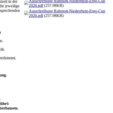
Ausschreibung Ruhrpott-Niederrhein-Ergo-Cup
zeit in der
2026.pdf
(257.98KB)
die jeweilige
ntsprechenden
Ausschreibung Ruhrpott-Niederrhein-Ergo-Cup
2026.pdf
(257.98KB)
n
n.
lt.
 teilnimmt.
ung.
s
ührt:
Oberhausen.